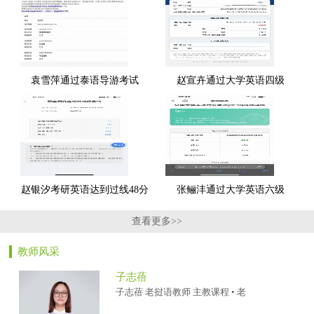
袁雪萍通过泰语导游考试
赵宣卉通过大学英语四级
赵银汐考研英语达到过线48分
张鲡沣通过大学英语六级
查看更多>>
教师风采
子志蓓
子志蓓 老挝语教师 主教课程 • 老