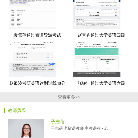
袁雪萍通过泰语导游考试
赵宣卉通过大学英语四级
赵银汐考研英语达到过线48分
张鲡沣通过大学英语六级
查看更多>>
教师风采
子志蓓
子志蓓 老挝语教师 主教课程 • 老