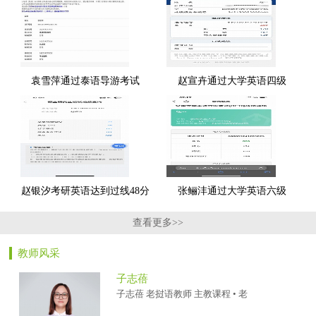
袁雪萍通过泰语导游考试
赵宣卉通过大学英语四级
赵银汐考研英语达到过线48分
张鲡沣通过大学英语六级
查看更多>>
教师风采
子志蓓
子志蓓 老挝语教师 主教课程 • 老