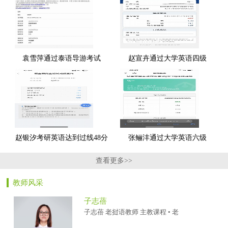
袁雪萍通过泰语导游考试
赵宣卉通过大学英语四级
赵银汐考研英语达到过线48分
张鲡沣通过大学英语六级
查看更多>>
教师风采
子志蓓
子志蓓 老挝语教师 主教课程 • 老