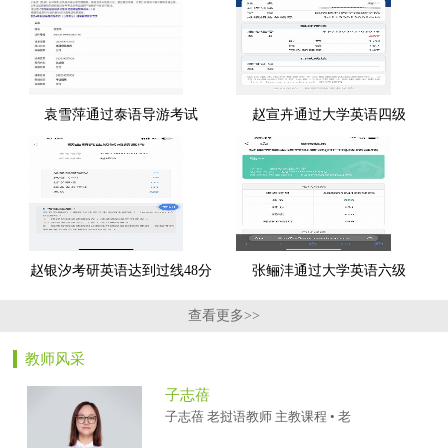
袁雪萍通过泰语导游考试
赵宣卉通过大学英语四级
赵银汐考研英语达到过线48分
张鲡沣通过大学英语六级
查看更多>>
教师风采
子志蓓
子志蓓 老挝语教师 主教课程 • 老