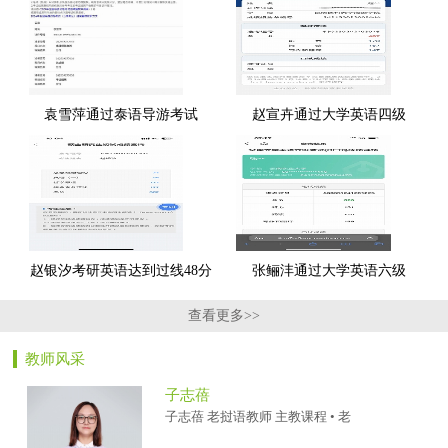
袁雪萍通过泰语导游考试
赵宣卉通过大学英语四级
赵银汐考研英语达到过线48分
张鲡沣通过大学英语六级
查看更多>>
教师风采
子志蓓
子志蓓 老挝语教师 主教课程 • 老