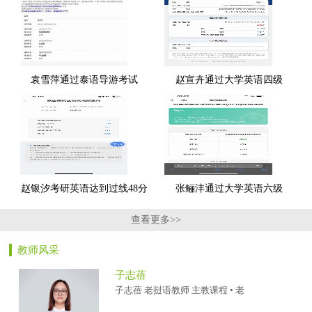
袁雪萍通过泰语导游考试
赵宣卉通过大学英语四级
赵银汐考研英语达到过线48分
张鲡沣通过大学英语六级
查看更多>>
教师风采
子志蓓
子志蓓 老挝语教师 主教课程 • 老